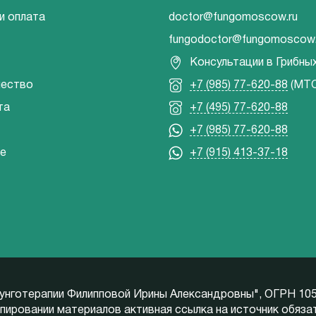
и оплата
doctor@fungomoscow.ru
fungodoctor@fungomoscow.
Консультации в Грибны
чество
+7 (985) 77-620-88
(МТС
та
+7 (495) 77-620-88
+7 (985) 77-620-88
е
+7 (915) 413-37-18
унготерапии Филипповой Ирины Александровны", ОГРН 10
пировании материалов активная ссылка на источник обяза