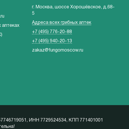
г. Москва, шоссе Хорошёвское, д.68-
5
ru
Адреса всех грибных аптек
х аптеках
+7 (495) 776-20-88
)
+7 (495) 940-20-13
zakaz@fungomoscow.ru
57746719051, ИНН 7729524534, КПП 771401001
тельна!