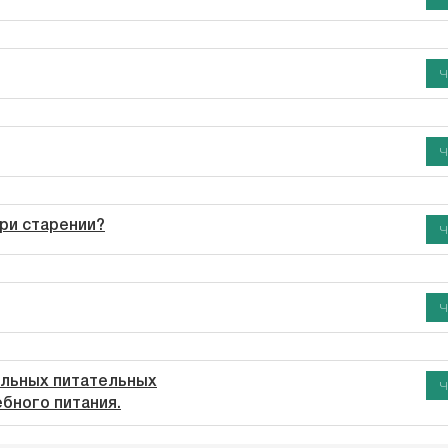
Ч
Ч
ри старении?
Ч
Ч
ельных питательных
Ч
бного питания.