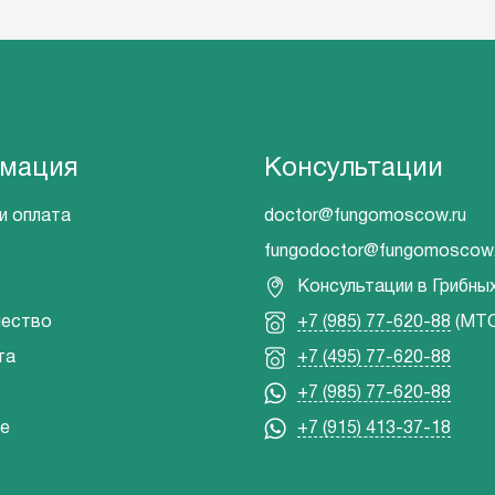
мация
Консультации
и оплата
doctor@fungomoscow.ru
fungodoctor@fungomoscow.
Консультации в Грибны
чество
+7 (985) 77-620-88
(МТС
та
+7 (495) 77-620-88
+7 (985) 77-620-88
е
+7 (915) 413-37-18