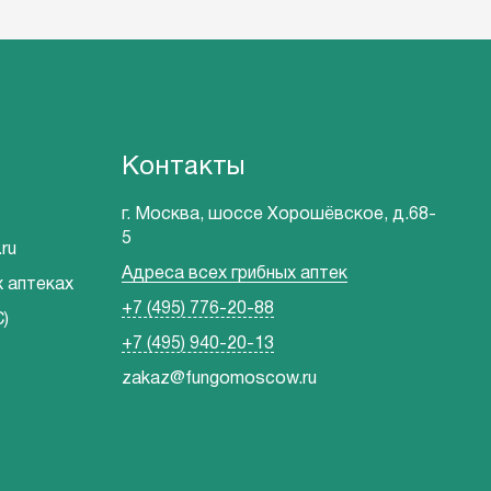
Контакты
г. Москва, шоссе Хорошёвское, д.68-
5
ru
Адреса всех грибных аптек
х аптеках
+7 (495) 776-20-88
)
+7 (495) 940-20-13
zakaz@fungomoscow.ru