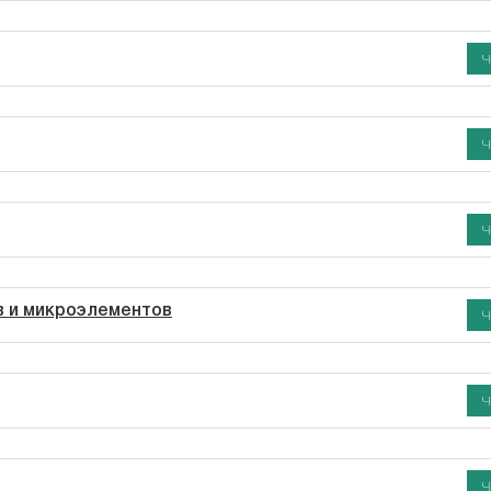
Ч
Ч
Ч
в и микроэлементов
Ч
Ч
Ч