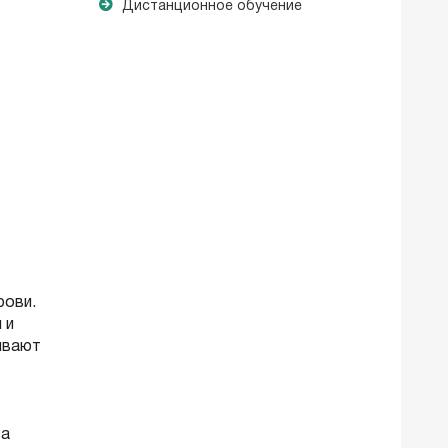
Дистанционное обучение
рови.
 и
ывают
за