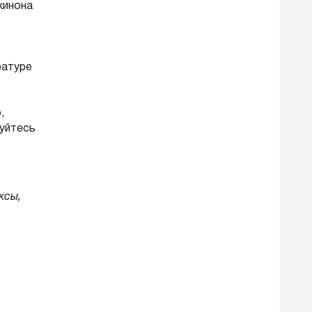
хинона
ратуре
,
руйтесь
ксы,