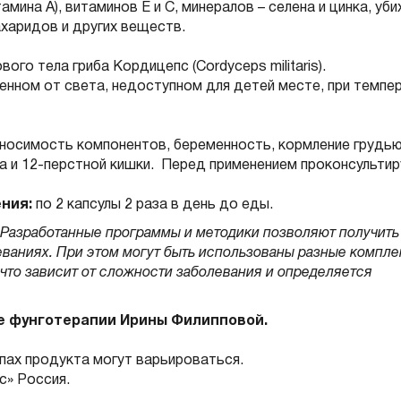
мина А), витаминов Е и С, минералов – селена и цинка, уби
ахаридов и других веществ.
вого тела гриба Кордицепс (Cordyceps militaris).
енном от света, недоступном для детей месте, при темпе
носимость компонентов, беременность, кормление грудью
а и 12-перстной кишки. Перед применением проконсульти
ния:
по 2 капсулы 2 раза в день до еды.
Разработанные программы и методики позволяют получить
еваниях. При этом могут быть использованы разные компле
что зависит от сложности заболевания и определяется
е фунготерапии Ирины Филипповой.
апах продукта могут варьироваться.
» Россия.