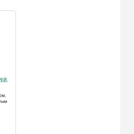
ЕЙ,
ом,
тым