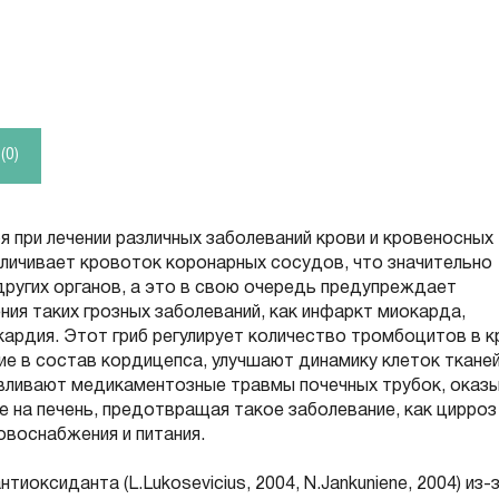
0)
 при лечении различных заболеваний крови и кровеносных
личивает кровоток коронарных сосудов, что значительно
ругих органов, а это в свою очередь предупреждает
ия таких грозных заболеваний, как инфаркт миокарда,
кардия. Этот гриб регулирует количество тромбоцитов в к
е в состав кордицепса, улучшают динамику клеток тканей
авливают медикаментозные травмы почечных трубок, оказ
 на печень, предотвращая такое заболевание, как цирроз
ровоснабжения и питания.
оксиданта (L.Lukosevicius, 2004, N.Jankuniene, 2004) из-