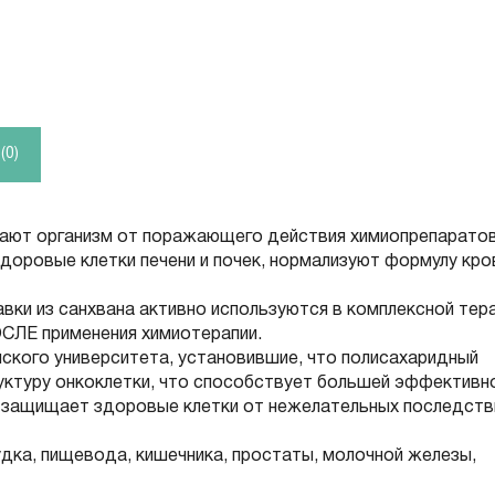
0)
ают организм от поражающего действия химиопрепаратов
оровые клетки печени и почек, нормализуют формулу кро
авки из санхвана активно используются в комплексной тер
ОСЛЕ применения химиотерапии.
нского университета, установившие, что полисахаридный
уктуру онкоклетки, что способствует большей эффективн
е защищает здоровые клетки от нежелательных последств
дка, пищевода, кишечника, простаты, молочной железы,