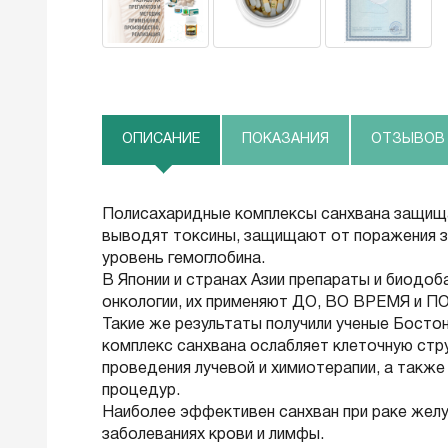
ОПИСАНИЕ
ПОКАЗАНИЯ
ОТЗЫВОВ (
Полисахаридные комплексы санхвана защищ
выводят токсины, защищают от поражения зд
уровень гемоглобина.
В Японии и странах Азии препараты и биодоб
онкологии, их применяют ДО, ВО ВРЕМЯ и П
Такие же результаты получили ученые Босто
комплекс санхвана ослабляет клеточную стр
проведения лучевой и химиотерапии, а такж
процедур.
Наиболее эффективен санхван при раке желу
заболеваниях крови и лимфы.