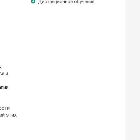
Дистанционное обучение
:
ви и
апии
ости
ий этих