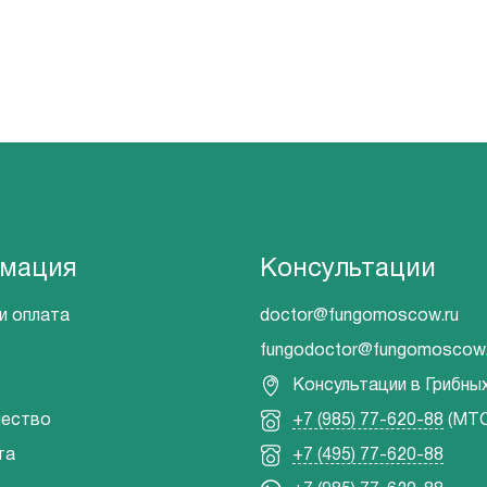
мация
Консультации
и оплата
doctor@fungomoscow.ru
fungodoctor@fungomoscow.
Консультации в Грибны
чество
+7 (985) 77-620-88
(МТС
та
+7 (495) 77-620-88