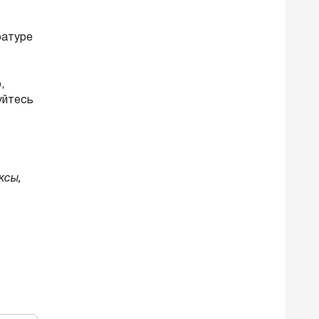
ратуре
,
уйтесь
ксы,