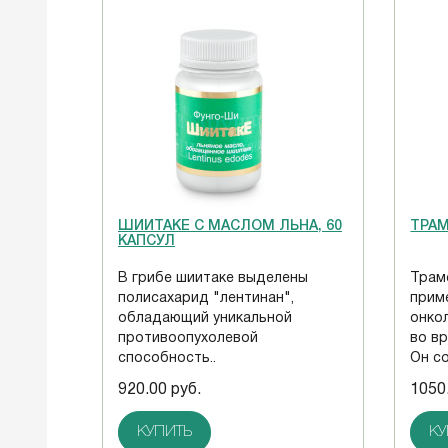
ШИИТАКЕ С МАСЛОМ ЛЬНА, 60
ТРАМ
КАПСУЛ
В грибе шиитаке выделены
Трам
полисахарид "лентинан",
прим
обладающий уникальной
онко
противоопухолевой
во в
способность..
Он со
920.00 руб.
1050
КУПИТЬ
КУ