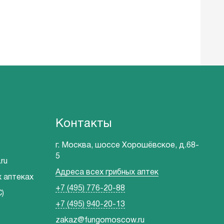
Контакты
г. Москва, шоссе Хорошёвское, д.68-
5
ru
Адреса всех грибных аптек
х аптеках
+7 (495) 776-20-88
)
+7 (495) 940-20-13
zakaz@fungomoscow.ru