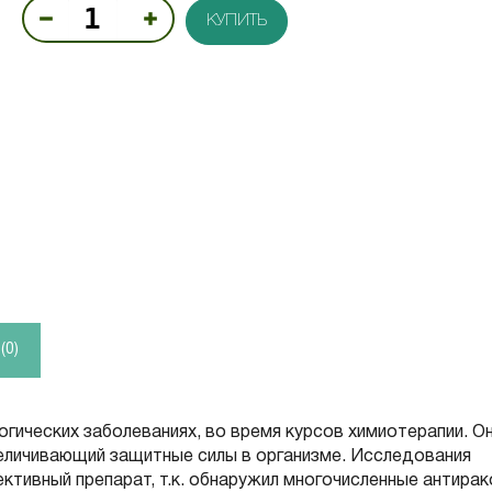
КУПИТЬ
0)
гических заболеваниях, во время курсов химиотерапии. О
еличивающий защитные силы в организме. Исследования
ективный препарат, т.к. обнаружил многочисленные антира