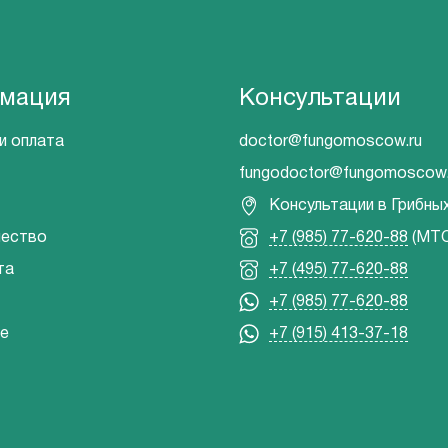
мация
Консультации
и оплата
doctor@fungomoscow.ru
fungodoctor@fungomoscow.
Консультации в Грибны
чество
+7 (985) 77-620-88
(МТС
та
+7 (495) 77-620-88
+7 (985) 77-620-88
е
+7 (915) 413-37-18