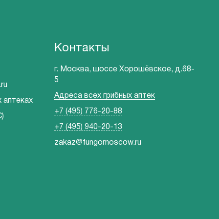
Контакты
г. Москва, шоссе Хорошёвское, д.68-
5
ru
Адреса всех грибных аптек
х аптеках
+7 (495) 776-20-88
)
+7 (495) 940-20-13
zakaz@fungomoscow.ru