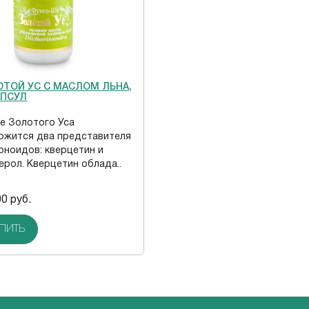
ТОЙ УС С МАСЛОМ ЛЬНА,
АПСУЛ
ке Золотого Уса
ржится два представителя
оноидов: кверцетин и
ерол. Кверцетин облада..
00 руб.
ПИТЬ