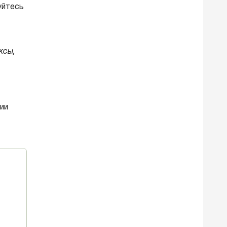
уйтесь
ксы,
ии