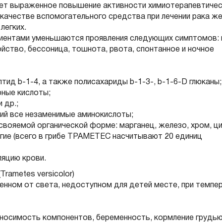
яет выраженное повышение активности химиотерапевтичес
 качестве вспомогательного средства при лечении рака же
легких.
ациентами уменьшаются проявления следующих симптомов: 
ойство, бессоница, тошнота, рвота, спонтанное и ночное
ид b-1-4, а также полисахариды b-1-3-, b-1-6-D глюканы;
ные кислоты;
 др.;
й все незаменимые аминокислоты;
вояемой органической форме: марганец, железо, хром, ци
ругие (всего в грибе ТРАМЕТЕС насчитывают 20 единиц
яцию крови.
Trametes versicolor)
енном от света, недоступном для детей месте, при темпе
носимость компонентов, беременность, кормление грудью