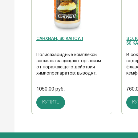
САНХВАН, 60 КАПСУЛ
ЗОЛО
60 К
Полисахаридные комплексы
В со
санхвана защищают организм
соде
от поражающего действия
флав
химиопрепаратов: выводят..
кемф
1050.00 руб.
760.
КУПИТЬ
КУ