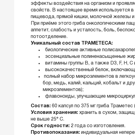
эффекты воздействия на организм и проявл
свойств. В настоящее время используется в
пищевода, прямой кишки, молочной железы и 
При приёме этого гриба онкологическими п
аппетит, слабость и усталость, боль, беспок
потоотделение.
Уникальный состав ТРАМЕТЕСА:
биологические активные полисахаропепт
эссенциальные полиненасыщенные жир
витамины группы В, а также D3, F, H, C и
высококачественный белок, включающи
полный набор микроэлементов в легкоус
бор, медь, калий, кальций, кобальт и д
микроэлементов);
флавоноиды, улучшающие микроциркул
Состав:
60 капсул по 375 мг гриба Траметес (
Условия хранения:
хранить в сухом, защищ
не выше 25° С.
Срок годности:
2 года со изготовления.
Противопоказания:
индивидуальная непере