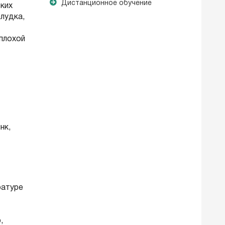
Дистанционное обучение
ких
лудка,
плохой
нк,
ратуре
,