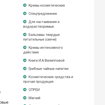
Кремы косметические
Спецпредлжение
Для настаивания и
водорастворимые
Бальзамы твердые
питательные (свечи)
Кремы интенсивного
действия
Книги И.А.Филипповой
Грибные чайные напитки
Косметические средства и
прочая продукция
СПРЕИ
н
Магний
ковые