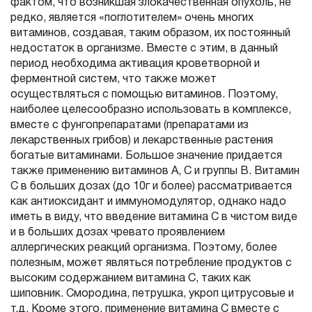
фактом, что возникшая злокачественная опухоль, не
редко, является «поглотителем» очень многих
витаминов, создавая, таким образом, их постоянный
недостаток в организме. Вместе с этим, в данный
период необходима активация кроветворной и
ферментной систем, что также может
осуществляться с помощью витаминов. Поэтому,
наиболее целесообразно использовать в комплексе,
вместе с фунгопрепаратами (препаратами из
лекарственных грибов) и лекарственные растения
богатые витаминами. Большое значение придается
также применению витаминов А, С и группы В. Витамин
С в больших дозах (до 10г и более) рассматривается
как антиоксидант и иммуномодулятор, однако надо
иметь в виду, что введение витамина С в чистом виде
и в больших дозах чревато проявлением
аллергических реакций организма. Поэтому, более
полезным, может являться потребление продуктов с
высоким содержанием витамина С, таких как
шиповник. Смородина, петрушка, укроп цитрусовые и
т.д. Кроме этого, применение витамина С вместе с