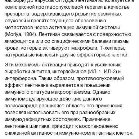
насморк) до вирусов СПИДа. Лентинан используется в
комплексной противоопухолевой терапии в качестве
препарата, задерживающего развитие различных
опухолей и препятствующего образованию
метастазов через активацию иммунной системы
(Moriya, 1984). Лентинан связывается с поверхностью
лимфоцитов или со специфическими белками плазмы
крови, которые активируют макрофаги, Т-хелперы,
натуральные киллеры и другие эффекторные клетки.
Эти механизмы активации приводят к увеличению
выработки антител, интерлейкинов (ИЛ-1, ИЛ-2) и
интерферона. Таким образом, противоопухолевый
эффект лентинана выражается в повышении
иммунного статуса макроорганизма. Однако
иммуномодулирующее действие данного
полисахарида расширяет область его применения,
позволяя использовать его при разнообразных
иммунодефицитных состояниях. Применение
лентинана шиитаке, приводит к восстановлению
сниженной активности иммунно-компетентных клеток.