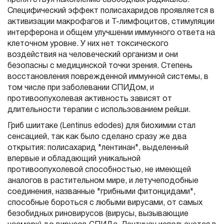
препятствуя накоплению свободных радикалов.
Специфический эффект полисахаридов проявляется в
активизации макрофагов и Т-лимфоцитов, стимуляции
интерферона и общем улучшении иммунного ответа на
клеточном уровне. У них нет токсического
воздействия на человеческий организм и они
безопасны с медицинской точки зрения. Степень
восстановления поврежденной иммун­ной системы, в
том числе при заболевании СПИДом, и
противоопухолевая активность зависят от
длительности терапии с использованием рейши.
Гриб шиитаке (Lentinus edodes) для биохимии стал
сенсацией, так как было сделано сразу же два
открытия: полисахарид "лентинан", выделенный
впервые и обладающий уникальной
противоопухолевой способностью, не имеющей
аналогов в растительном мире, и летучеподобные
соединения, названные "грибными фитонцидами",
способные бороться с любыми вирусами, от самых
безобидных риновирусов (вирусы, вызывающие