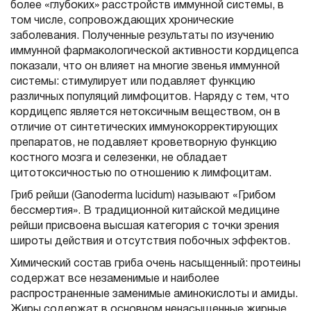
более «глубоких» расстройств иммунной системы, в
том числе, сопровождающих хронические
заболевания. Полученные результаты по изучению
иммунной фармакологической активности кордицепса
показали, что он влияет на многие звенья иммунной
системы: стимулирует или подавляет функцию
различных популяций лимфоцитов. Наряду с тем, что
кордицепс является нетоксичным веществом, он в
отличие от синтетических иммунокорректирующих
препаратов, не подавляет кроветворную функцию
костного мозга и селезенки, не обладает
цитотоксичностью по отношению к лимфоцитам.
Гриб рейши (Ganoderma lucidum) называют «Грибом
бессмертия». В традиционной китайской медицине
рейши присвоена высшая категория с точки зрения
широты действия и отсутствия побочных эффектов.
Химический состав гриба очень насыщенный: протеины
содержат все незаменимые и наиболее
распространенные заменимые аминокислоты и амиды.
Жиры содержат в основном ненасыщенные жирные