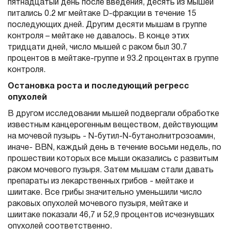
пятнадцатый день после введения, десять из мышей
питались 0.2 мг мейтаке D-фракции в течение 15
последующих дней. Другим десяти мышам в группе
контроля – мейтаке не давалось. В конце этих
тридцати дней, число мышей с раком был 30.7
процентов в мейтаке-группе и 93.2 процентах в группе
контроля.
Остановка роста и последующий регресс
опухолей
В другом исследовании мышей подвергали обработке
известным канцерогенным веществом, действующим
на мочевой пузырь - N-бутил-N-бутанолнитрозоамин,
иначе- BBN, каждый день в течение восьми недель, по
прошествии которых все мыши оказались с развитым
раком мочевого пузыря. Затем мышам стали давать
препараты из лекарственных грибов - мейтаке и
шиитаке. Все грибы значительно уменьшили число
раковых опухолей мочевого пузыря, мейтаке и
шиитаке показали 46,7 и 52,9 процентов исчезнувших
опухолей соответственно.