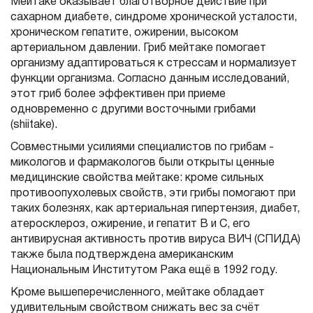
Мейтаке оказывает благотворное действие при
сахарном диабете, синдроме хронической усталости,
хроническом гепатите, ожирении, высоком
артериальном давлении. Гриб мейтаке помогает
организму адаптироваться к стрессам и нормализует
функции организма. Согласно данным исследований,
этот гриб более эффективен при приеме
одновременно с другими восточными грибами
(shiitake).
Совместными усилиями специалистов по грибам -
микологов и фармакологов были открыты ценные
медицинские свойства мейтаке: кроме сильных
противоопухолевых свойств, эти грибы помогают при
таких болезнях, как артериальная гипертензия, диабет,
атеросклероз, ожирение, и гепатит В и С, его
антивирусная активность против вируса ВИЧ (СПИДА)
также была подтверждена американским
Национальным Институтом Рака ещё в 1992 году.
Кроме вышеперечисленного, мейтаке обладает
удивительным свойством снижать вес за счёт