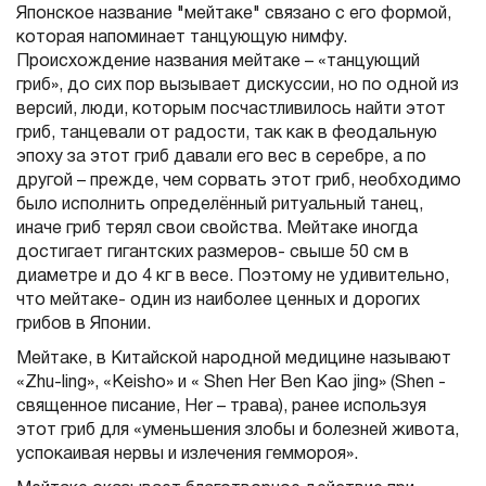
Японское название "мейтаке" связано с его формой,
которая напоминает танцующую нимфу.
Происхождение названия мейтаке – «танцующий
гриб», до сих пор вызывает дискуссии, но по одной из
версий, люди, которым посчастливилось найти этот
гриб, танцевали от радости, так как в феодальную
эпоху за этот гриб давали его вес в серебре, а по
другой – прежде, чем сорвать этот гриб, необходимо
было исполнить определённый ритуальный танец,
иначе гриб терял свои свойства. Мейтаке иногда
достигает гигантских размеров- свыше 50 см в
диаметре и до 4 кг в весе. Поэтому не удивительно,
что мейтаке- один из наиболее ценных и дорогих
грибов в Японии.
Мейтаке, в Китайской народной медицине называют
«Zhu-ling», «Keisho» и « Shen Неr Ben Као jing» (Shen -
священное писание, Неr – трава), ранее используя
этот гриб для «уменьшения злобы и болезней живота,
успокаивая нервы и излечения геммороя».