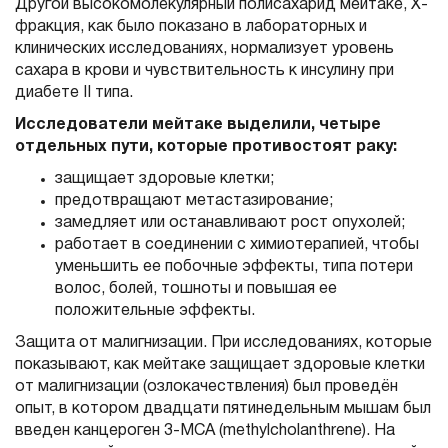
Другой высокомолекулярный полисахарид мейтаке, Х-
фракция, как было показано в лабораторных и
клинических исследованиях, нормализует уровень
сахара в крови и чувствительность к инсулину при
диабете II типа.
Исследователи мейтаке выделили, четыре
отдельных пути, которые противостоят раку:
защищает здоровые клетки;
предотвращают метастазирование;
замедляет или останавливают рост опухолей;
работает в соединении с химиотерапией, чтобы
уменьшить ее побочные эффекты, типа потери
волос, болей, тошноты и повышая ее
положительные эффекты.
Защита от малигнизации. При исследованиях, которые
показывают, как мейтаке защищает здоровые клетки
от малигнизации (озлокачествления) был проведён
опыт, в котором двадцати пятинедельным мышам был
введен канцероген 3-MCA (methylcholanthrene). На