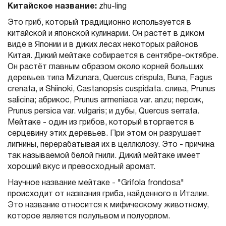
Китайское название:
zhu-ling
Это гриб, который традиционно используется в
китайской и японской кулинарии. Он растет в диком
виде в Японии и в диких лесах некоторых районов
Китая. Дикий мейтаке собирается в сентябре-октябре.
Он растёт главным образом около корней больших
деревьев типа Mizunara, Quercus crispula, Buna, Fagus
crenata, и Shiinoki, Castanopsis cuspidata. слива, Prunus
salicina; абрикос, Prunus armeniaca var. anzu; персик,
Prunus persica var. vulgaris; и дубы, Quercus serrata.
Мейтаке - один из грибов, который вторгается в
серцевину этих деревьев. При этом он разрушает
лигнины, перерабатывая их в целлюлозу. Это - причина
так называемой белой гнили. Дикий мейтаке имеет
хороший вкус и превосходный аромат.
Научное название мейтаке - "Grifola frondosa"
происходит от названия гриба, найденного в Италии.
Это название относится к мифическому животному,
которое является полульвом и полуорлом.