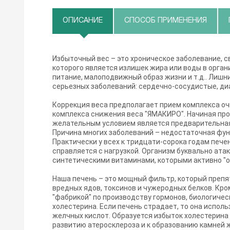
ОПИСАНИЕ
СПОСОБ ПРИМЕНЕНИЯ
Избыточный вес – это хроническое заболевание, 
которого является излишек жира или воды в орга
питание, малоподвижный образ жизни и т.д.. Лишн
серьезных заболеваний: сердечно-сосудистые, диаб
Коррекция веса предполагает прием комплекса оч
комплекса снижения веса "ЯМАКИРО". Начиная про
желательным условием является предварительная
Причина многих заболеваний – недостаточная фу
Практически у всех к тридцати-сорока годам печен
справляется с нагрузкой. Организм буквально ата
синтетическими витаминами, которыми активно "
Наша печень – это мощный фильтр, который преп
вредных ядов, токсинов и чужеродных белков. Кро
"фабрикой" по производству гормонов, биологическ
холестерина. Если печень страдает, то она испол
желчных кислот. Образуется избыток холестерина 
развитию атеросклероза и к образованию камней 