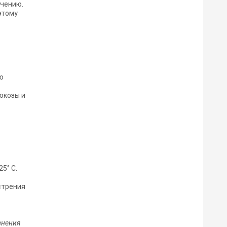
ачению.
этому
ю
юкозы и
5° С.
стрения
енения