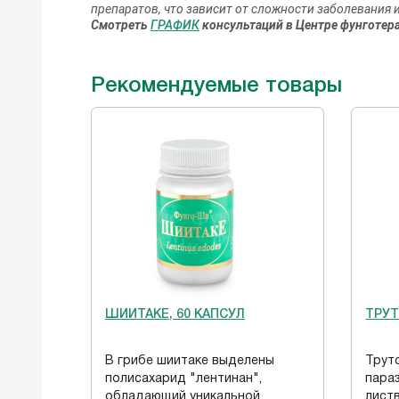
препаратов, что зависит от сложности заболевания 
Смотреть
ГРАФИК
консультаций в Центре фунготер
Рекомендуемые товары
ШИИТАКЕ, 60 КАПСУЛ
ТРУТ
В грибе шиитаке выделены
Труто
полисахарид "лентинан",
пара
обладающий уникальной
лист