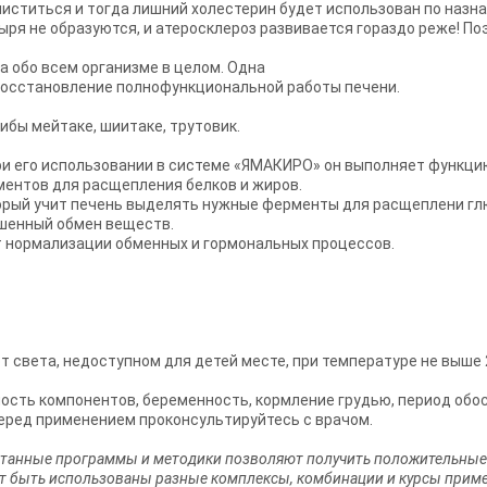
чиститься и тогда лишний холестерин будет использован по назн
ыря не образуются, и атеросклероз развивается гораздо реже! По
 а обо всем организме в целом. Одна
 восстановление полнофункциональной работы печени.
бы мейтаке, шиитаке, трутовик.
При его использовании в системе «ЯМАКИРО» он выполняет функци
ментов для расщепления белков и жиров.
орый учит печень выделять нужные ферменты для расщеплени гл
ушенный обмен веществ.
т нормализации обменных и гормональных процессов.
 света, недоступном для детей месте, при температуре не выше 2
сть компонентов, беременность, кормление грудью, период обо
Перед применением проконсультируйтесь с врачом.
танные программы и методики позволяют получить положительные
ут быть использованы разные комплексы, комбинации и курсы прим