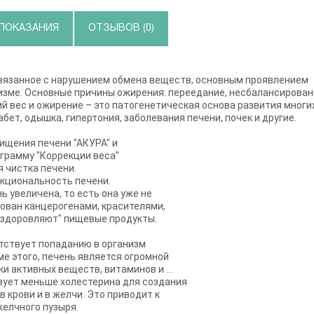
ПОКАЗАНИЯ
ОТЗЫВОВ (0)
связанное с нарушением обмена веществ, основным проявлением
низме. Основные причины ожирения: переедание, несбалансирова
ий вес и ожирение – это патогенетическая основа развития многи
ет, одышка, гипертония, заболевания печени, почек и другие.
ищения печени "АКУРА" и
грамму "Коррекции веса"
 чистка печени.
нкциональность печени.
ь увеличена, то есть она уже не
кован канцерогенами, красителями,
оздоровляют" пищевые продукты.
ятствует попаданию в организм
ме этого, печень является огромной
и активных веществ, витаминов и ...
ьзует меньше холестерина для создания
в крови и в желчи. Это приводит к
желчного пузыря.