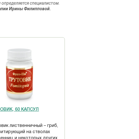
и определяется специалистом.
апии Ирины Филипповой.
ОВИК, 60 КАПСУЛ
вик лиственничный – гриб,
зитирующий на стволах
венниц и некоторых других