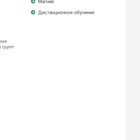
Магний
Дистанционное обучение
нное
х групп