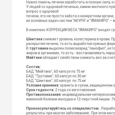
Нужно помочь печени заработать в полную силу, о
У людей со здоровой печенью, камни желчного пуз
вопрос о здоровой
печени, это не просто забота о конкретном органе,
из основных задач систем "АКУРА" и "ЯМАКИРО" –
В комплекс КОРРЕКЦИИ ВЕСА "ЯМАКИРО" входят гри
Шиитаке
снижает уровень холестерина в крови. 
раскрытия печени, то есть выработки нужных фер
В
трутовике
выделен полисахарид "ланофил", кот
жиров в организме, то есть - востанавливать нар
Мейтаке
обладает свойством снижать вес за сче
Состав:
БАД "Мейтаке", 60 капсул по 75 мг
БАД "Трутовик", 60 капсул по 30 мг
БАД "Шиитаке", 60 капсул по 75 мг
Условия хранения:
хранить в сухом, защищенном от
Срок годности:
2 года со изготовления.
Противопоказания:
индивидуальная непереносимо
язвенной болезни желудка и 12-перстной кишки. 
Проконсультируйтесь со специалистом.
Разрабо
результаты при многих заболеваниях. При этом мог