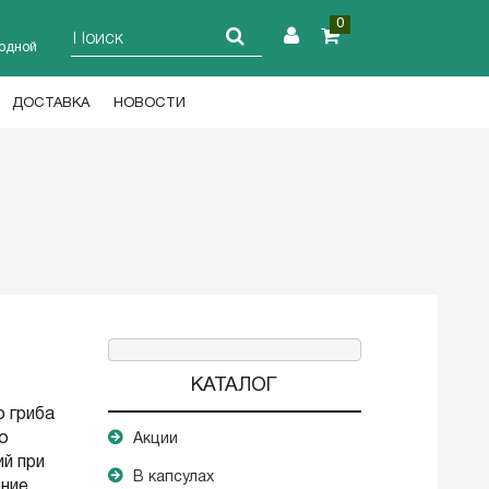
0
ходной
ДОСТАВКА
НОВОСТИ
КАТАЛОГ
 гриба
го
Акции
ий при
В капсулах
ение