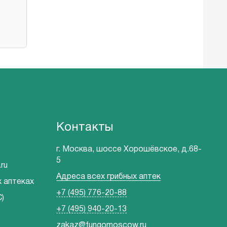
Контакты
г. Москва, шоссе Хорошёвское, д.68-
5
ru
Адреса всех грибных аптек
х аптеках
+7 (495) 776-20-88
)
+7 (495) 940-20-13
zakaz@fungomoscow.ru