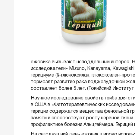
ежовика вызывают неподдельный интерес. На
исследователи- Mizuno, Kanayama, Kawagishi
герициума (ß-глюкоксилан, глюкоксилан-прот
тормозят развитие рака поджелудочной желе
составляет более 5 лет. (Токийский Институт
Научное исследование свойств гриба для ст
в США в «Фитотерапевтических исследованиях
гериции содержатся вещества фенольной гр
памяти и способствуют росту нервной ткани,
профилактике болезни Альцгеймера. Гериций 
На сегодняшний день ежовик широко использ