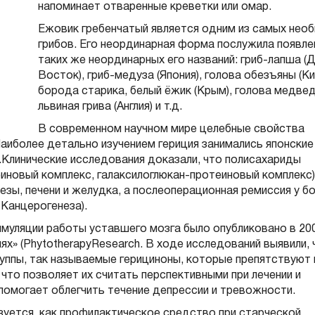
напоминает отваренные креветки или омар.
Ежовик гребенчатый является одним из самых нео
грибов. Его неординарная форма послужила появл
таких же неординарных его названий: гриб-лапша (
Восток), гриб-медуза (Япония), голова обезъяны (Ки
борода старика, белый ёжик (Крым), голова медвед
львиная грива (Англия) и т.д.
В современном научном мире целебные свойства
иболее детально изучением гериция занимались японские
.Клинические исследования доказали, что полисахариды
еиновый комплекс, галаксилоглюкан-протеиновый комплекс)
зы, печени и желудка, а послеоперационная ремиссия у б
 Канцерогенеза).
имуляции работы уставшего мозга было опубликовано в 20
» (PhytotherapyResearch. В ходе исследований выявили, 
уппы, так называемые герициноны, которые препятствуют
 что позволяет их считать перспективными при лечении и
помогает облегчить течение депрессии и тревожности.
уется, как профилактическое средство при старческой