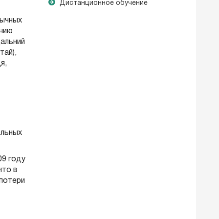
Дистанционное обучение
бычных
ению
Дальний
тай),
я,
ольных
09 году
что в
 потери