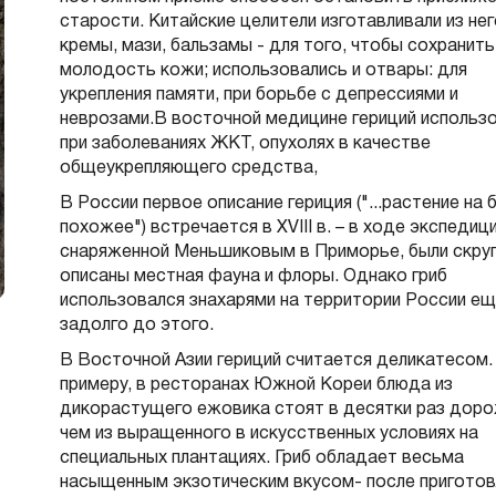
старости. Китайские целители изготавливали из нег
кремы, мази, бальзамы - для того, чтобы сохранить
молодость кожи; использовались и отвары: для
укрепления памяти, при борьбе с депрессиями и
неврозами.В восточной медицине гериций использ
при заболеваниях ЖКТ, опухолях в качестве
общеукрепляющего средства,
В России первое описание гериция ("...растение на
похожее") встречается в ХVIII в. – в ходе экспедици
снаряженной Меньшиковым в Приморье, были скру
описаны местная фауна и флоры. Однако гриб
использовался знахарями на территории России е
задолго до этого.
В Восточной Азии гериций считается деликатесом.
примеру, в ресторанах Южной Кореи блюда из
дикорастущего ежовика стоят в десятки раз доро
чем из выращенного в искусственных условиях на
специальных плантациях. Гриб обладает весьма
насыщенным экзотическим вкусом- после приготов