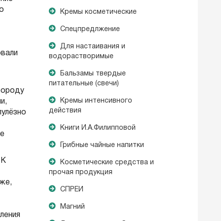
о
Кремы косметические
Спецпредлжение
Для настаивания и
овали
водорастворимые
Бальзамы твердые
питательные (свечи)
 бороду
Кремы интенсивного
и,
действия
пулёзно
Книги И.А.Филипповой
ще
Грибные чайные напитки
 К
Косметические средства и
прочая продукция
же,
СПРЕИ
Магний
ления