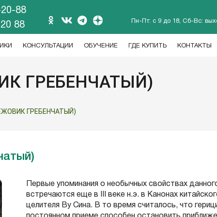
-20-88
Пн-Пт: с 9 до 18, Сб-Вс: вы
 20 88
ИКИ
КОНСУЛЬТАЦИИ
ОБУЧЕНИЕ
ГДЕ КУПИТЬ
КОНТАКТЫ
ИК ГРЕБЕНЧАТЫЙ)
(ЕЖОВИК ГРЕБЕНЧАТЫЙ)
чатый)
Первые упоминания о необычных свойствах данного
встречаются еще в III веке н.э. в Канонах китайско
целителя Ву Сина. В то время считалось, что гериц
постоянном приеме способен остановить приближ