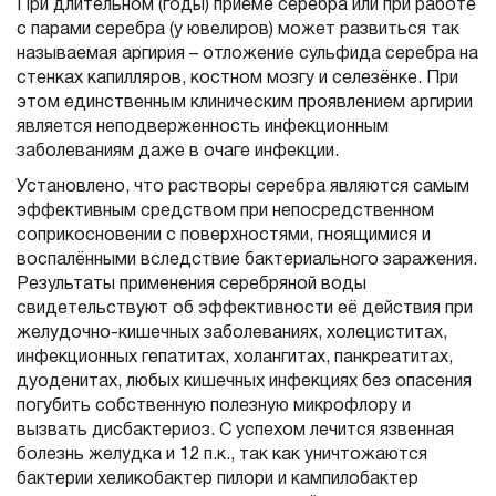
При длительном (годы) приёме серебра или при работе
с парами серебра (у ювелиров) может развиться так
называемая аргирия – отложение сульфида серебра на
стенках капилляров, костном мозгу и селезёнке. При
этом единственным клиническим проявлением аргирии
является неподверженность инфекционным
заболеваниям даже в очаге инфекции.
Установлено, что растворы серебра являются самым
эффективным средством при непосредственном
соприкосновении с поверхностями, гноящимися и
воспалёнными вследствие бактериального заражения.
Результаты применения серебряной воды
свидетельствуют об эффективности её действия при
желудочно-кишечных заболеваниях, холециститах,
инфекционных гепатитах, холангитах, панкреатитах,
дуоденитах, любых кишечных инфекциях без опасения
погубить собственную полезную микрофлору и
вызвать дисбактериоз. С успехом лечится язвенная
болезнь желудка и 12 п.к., так как уничтожаются
бактерии хеликобактер пилори и кампилобактер