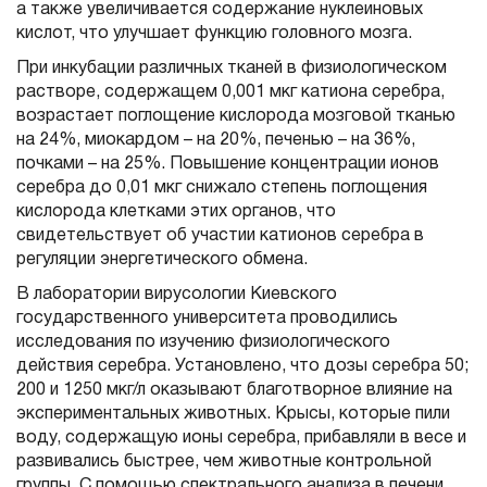
а также увеличивается содержание нуклеиновых
кислот, что улучшает функцию головного мозга.
При инкубации различных тканей в физиологическом
растворе, содержащем 0,001 мкг катиона серебра,
возрастает поглощение кислорода мозговой тканью
на 24%, миокардом – на 20%, печенью – на 36%,
почками – на 25%. Повышение концентрации ионов
серебра до 0,01 мкг снижало степень поглощения
кислорода клетками этих органов, что
свидетельствует об участии катионов серебра в
регуляции энергетического обмена.
В лаборатории вирусологии Киевского
государственного университета проводились
исследования по изучению физиологического
действия серебра. Установлено, что дозы серебра 50;
200 и 1250 мкг/л оказывают благотворное влияние на
экспериментальных животных. Крысы, которые пили
воду, содержащую ионы серебра, прибавляли в весе и
развивались быстрее, чем животные контрольной
группы. С помощью спектрального анализа в печени