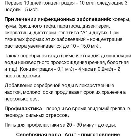
Первые 10 дней концентрация - 10 мг/л; следующие 3
недели - 5 мг/л.
При лечении инфекционных заболеваний:
холеры,
чумы, брюшного тифа, паратифа, дизентерии,
скарлатины, дифтерии, гепатита "А" и других. При
тяжелых формах этих заболеваний - концентрация
раствора увеличивается до 10 - 15,0 мг/л.
Также серебряная вода применяется для дезинфекции
воды неизвестного происхождения (речная, болотная
и т.д.). Концентрация - 0,1 мг/л - 4 часа и 0,2мг/л - 2
часа выдержки.
Добавление серебряной воды в лекарственные
настои, молоко, соки продлевает срок их хранения в
несколько раз.
Профилактика
- перед и во время эпидемий гриппа, в
периоды сильных стрессов.
Пить для профилактики за 20 - 30 минут до еды.
Серебряная вода "Ag+" - приготовление