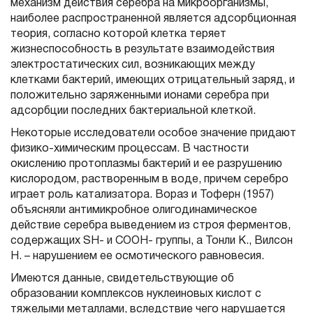
механизм действия серебра на микроорганизмы,
наиболее распространенной является адсорбционная
теория, согласно которой клетка теряет
жизнеспособность в результате взаимодействия
электростатических сил, возникающих между
клетками бактерий, имеющих отрицательный заряд, и
положительно заряженными ионами серебра при
адсорбции последних бактериальной клеткой.
Некоторые исследователи особое значение придают
физико-химическим процессам. В частности
окислению протоплазмы бактерий и ее разрушению
кислородом, растворенным в воде, причем серебро
играет роль катализатора. Вораз и Тоферн (1957)
объясняли антимикробное олигодинамическое
действие серебра выведением из строя ферментов,
содержащих SH- и СООН- группы, а Тонли K., Вилсон
H. – нарушением ее осмотического равновесия.
Имеются данные, свидетельствующие об
образовании комплексов нуклеиновых кислот с
тяжелыми металлами, вследствие чего нарушается