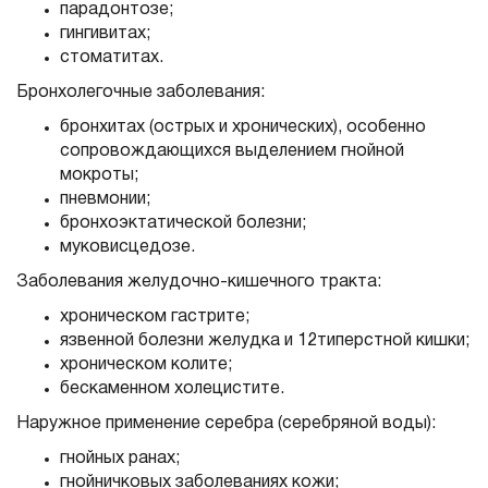
парадонтозе;
гингивитах;
стоматитах.
Бронхолегочные заболевания:
бронхитах (острых и хронических), особенно
сопровождающихся выделением гнойной
мокроты;
пневмонии;
бронхоэктатической болезни;
муковисцедозе.
Заболевания желудочно-кишечного тракта:
хроническом гастрите;
язвенной болезни желудка и 12типерстной кишки;
хроническом колите;
бескаменном холецистите.
Наружное применение серебра (серебряной воды):
гнойных ранах;
гнойничковых заболеваниях кожи;