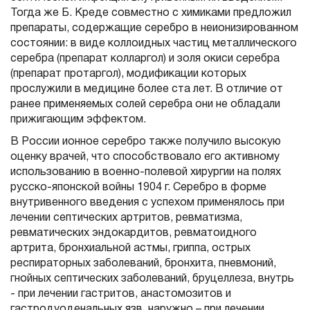
Тогда же Б. Креде совместно с химиками предложил
препараты, содержащие серебро в неионизированном
состоянии: в виде коллоидных частиц металлического
серебра (препарат колларгол) и золя окиси серебра
(препарат протаргол), модификации которых
прослужили в медицине более ста лет. В отличие от
ранее применяемых солей серебра они не обладали
прижигающим эффектом.
В России ионное серебро также получило высокую
оценку врачей, что способствовало его активному
использованию в военно-полевой хирургии на полях
русско-японской войны 1904 г. Серебро в форме
внутривенного введения с успехом применялось при
лечении септических артритов, ревматизма,
ревматических эндокардитов, ревматоидного
артрита, бронхиальной астмы, гриппа, острых
респираторных заболеваний, бронхита, пневмоний,
гнойных септических заболеваний, бруцеллеза, внутрь
- при лечении гастритов, анастомозитов и
гастродуоденальных язв, наружно – при лечении