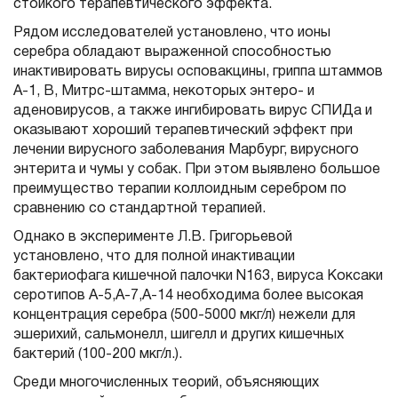
стойкого терапевтического эффекта.
Рядом исследователей установлено, что ионы
серебра обладают выраженной способностью
инактивировать вирусы осповакцины, гриппа штаммов
А-1, В, Митрс-штамма, некоторых энтеро- и
аденовирусов, а также ингибировать вирус СПИДа и
оказывают хороший терапевтический эффект при
лечении вирусного заболевания Марбург, вирусного
энтерита и чумы у собак. При этом выявлено большое
преимущество терапии коллоидным серебром по
сравнению со стандартной терапией.
Однако в эксперименте Л.В. Григорьевой
установлено, что для полной инактивации
бактериофага кишечной палочки N163, вируса Коксаки
серотипов А-5,А-7,А-14 необходима более высокая
концентрация серебра (500-5000 мкг/л) нежели для
эшерихий, сальмонелл, шигелл и других кишечных
бактерий (100-200 мкг/л.).
Среди многочисленных теорий, объясняющих