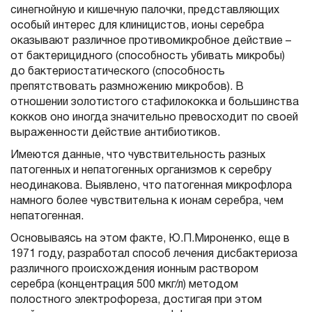
синегнойную и кишечную палочки, представляющих
особый интерес для клиницистов, ионы серебра
оказывают различное противомикробное действие –
от бактерицидного (способность убивать микробы)
до бактериостатического (способность
препятствовать размножению микробов). В
отношении золотистого стафилококка и большинства
кокков оно иногда значительно превосходит по своей
выраженности действие антибиотиков.
Имеются данные, что чувствительность разных
патогенных и непатогенных организмов к серебру
неодинакова. Выявлено, что патогенная микрофлора
намного более чувствительна к ионам серебра, чем
непатогенная.
Основываясь на этом факте, Ю.П.Мироненко, еще в
1971 году, разработал способ лечения дисбактериоза
различного происхождения ионным раствором
серебра (концентрация 500 мкг/л) методом
полостного электрофореза, достигая при этом