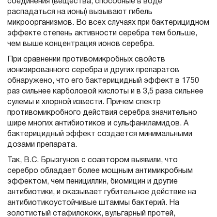
соединения (вещества, способные в воде
распадаться на ионы) вызывают гибель
микроорганизмов. Во всех случаях при бактерицидном
эффекте степень активности серебра тем больше,
чем выше концентрация ионов серебра.
При сравнении противомикробных свойств
ионизированного серебра и других препаратов
обнаружено, что его бактерицидный эффект в 1750
раз сильнее карболовой кислоты и в 3,5 раза сильнее
сулемы и хлорной извести. Причем спектр
противомикробного действия серебра значительно
шире многих антибиотиков и сульфаниламидов. А
бактерицидный эффект создается минимальными
дозами препарата.
Так, В.С. Брызгунов с соавтором выявили, что
серебро обладает более мощным антимикробным
эффектом, чем пенициллин, биомицин и другие
антибиотики, и оказывает губительное действие на
антибиотикоустойчивые штаммы бактерий. На
золотистый стафилококк, вульгарный протей,