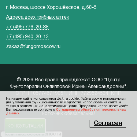
г. Москва, шоссе Хорошёвское, д.68-5
Адреса всех грибных аптек
+7 (495) 776-20-88
+7 (495) 940-20-13
zakaz@fungomoscow.ru
©
2026 Все права принадлежат ООО "Центр
Фунготерапии Филипповой Ирины Александровны",
ОГРН 1057746719051, ИНН 7729524534, КПП
На нашем сайте используются файлы cookie. Файлы cookie используются
771401001
для улучшения функциональности и удобства использования сайта, а
также в рекламных и аналитических целях. Продолжая использовать сайт
При копировании материалов активная ссылка на
Вы предоставляете согласие c
Соглашением обработки персональных
источник обязательна!
данных
.
Согласен
КОНСУЛЬТАЦИИ
Политика безопасности