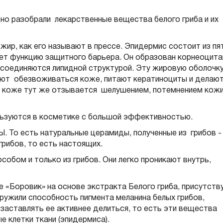
но разобрали лекарственные вещества белого гриба и их
р, как его называют в прессе. Эпидермис состоит из пя
няет функцию защитного барьера. Он образован корнеоцит
соединяются липидной структурой. Эту жировую оболочку
ют обезвоживаться коже, питают кератиноциты и делаю
в коже тут же отзывается шелушением, потемнением кожи
ьзуются в косметике с большой эффективностью.
о есть натуральные церамиды, полученные из грибов 
грибов, то есть настоящих.
бом и только из грибов. Они легко проникают внутрь,
«Боровик» на основе экстракта Белого гриба, присутств
ружили способность пигмента меланина белых грибов,
 заставлять ее активнее делиться, то есть эти вещества
 клетки ткани (эпидермиса).