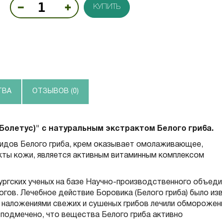
КУПИТЬ
ТВА
ОТЗЫВОВ (0)
Болетус)" с натуральным экстрактом Бeлого гри6а.
идов Белого гриба, крем оказывает омолаживающее,
ты кожи, является активным витаминным комплексом
ргских ученых на базе Научно-производственного объеди
логов. Лечебное действие Боровика (Белого гриба) было из
, наложениями свежих и сушеных грибов лечили обморожен
 подмечено, что вещества Белого гриба активно