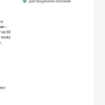
Дистанционное обучение
ти
ами –
 на 50
т кожу
,
-
уют