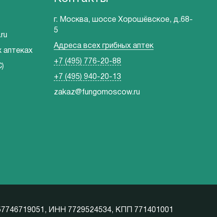
г. Москва, шоссе Хорошёвское, д.68-
5
ru
Адреса всех грибных аптек
х аптеках
+7 (495) 776-20-88
)
+7 (495) 940-20-13
zakaz@fungomoscow.ru
57746719051, ИНН 7729524534, КПП 771401001