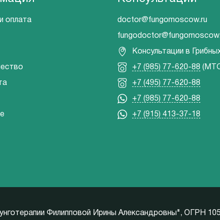
и оплата
doctor@fungomoscow.ru
fungodoctor@fungomoscow.
Консультации в Грибны
чество
+7 (985) 77-620-88
(МТС
та
+7 (495) 77-620-88
+7 (985) 77-620-88
е
+7 (915) 413-37-18
унготерапии Филипповой Ирины Александровны", ОГРН 10