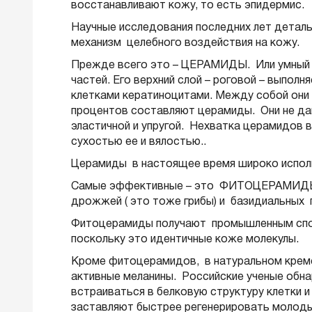
восстанавливают кожу, то есть эпидермис.
Научные исследования последних лет деталь
механизм целебного воздействия на кожу.
Прежде всего это – ЦЕРАМИДЫ. Или умный жи
частей. Его верхний слой – роговой – выпол
клетками кератиноцитами. Между собой они 
процентов составляют церамиды. Они не да
эластичной и упругой. Нехватка церамидов 
сухостью ее и вялостью..
Церамиды в настоящее время широко испол
Самые эффективные – это ФИТОЦЕРАМИДЫ. Т
дрожжей ( это тоже грибы) и базидиальных 
Фитоцерамиды получают промышленным спосо
поскольку это идентичные коже молекулы.
Кроме фитоцерамидов, в натуральном креме 
активные меланины. Российские ученые обна
встраиваться в белковую структуру клетки и
заставляют быстрее регенерировать молодые