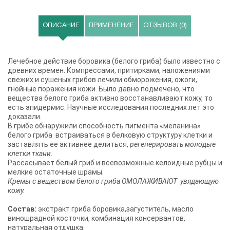
ОПИСАНИЕ
ПРИМЕНЕНИЕ
ОТЗЫВОВ (0)
Лечебное действие боровика (белого гриба) было известно с
древних времен. Компрессами, притирками, наложениями
свежих и сушеных грибов лечили обморожения, ожоги,
гнойные поражения кожи. Было давно подмечено, что
вещества белого гриба активно восстанавливают кожу, то
есть эпидермис. Научные исследования последних лет это
доказали.
В грибе обнаружили способность пигмента «меланина»
белого гриба встраиваться в белковую структуру клетки и
заставлять ее активнее делиться,
регенерировать молодые
клетки ткани
.
Рассасывает белый гриб и всевозможные келоидные рубцы и
мелкие остаточные шрамы.
Кремы с веществом белого гриба ОМОЛАЖИВАЮТ увядающую
кожу.
Состав:
экстракт гриба боровика,загуститель, масло
виношрадной косточки, комбинация консервантов,
натуральная отдушка.