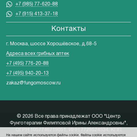
+7 (985) 77-620-88
+7 (915) 413-37-18
Контакты
г. Москва, шоссе Хорошёвское, д.68-5
Адреса всех грибных аптек
+7 (495) 776-20-88
+7 (495) 940-20-13
zakaz@fungomoscow.ru
©
2026 Все права принадлежат ООО "Центр
Фунготерапии Филипповой Ирины Александровны",
ОГРН 1057746719051, ИНН 7729524534, КПП
На нашем сайте используются файлы cookie. Файлы cookie используются
771401001