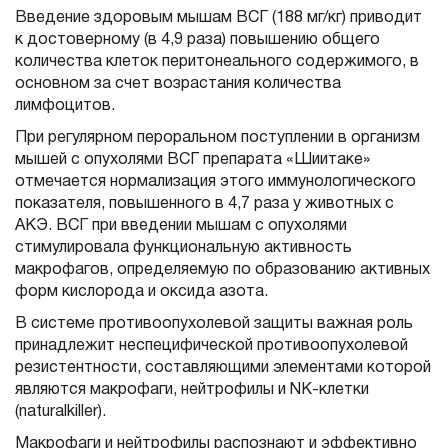
Введение здоровым мышам ВСГ (188 мг/кг) приводит
к достоверному (в 4,9 раза) повышению об­щего
количества клеток перитонеального содержимого, в
основном за счет воз­растания количества
лимфоцитов.
При регулярном пероральном поступлении в организм
мышей с опухолями ВСГ препарата «Шиитаке»
отмечается норма­лизация этого иммунологического
показателя, повышенного в 4,7 раза у жи­вотных с
АКЭ. ВСГ при введении мышам с опухолями
стимулировала функ­циональную активность
макрофагов, определяемую по образованию активных
форм кислорода и оксида азота.
В системе противоопухолевой защиты важная роль
принадлежит неспецифи­ческой противоопухолевой
резистентности, составляющими элементами кото­рой
являются макрофаги, нейтрофилы и NK-клетки
(naturalkiller).
Макрофаги и нейтрофилы распознают и эффективно