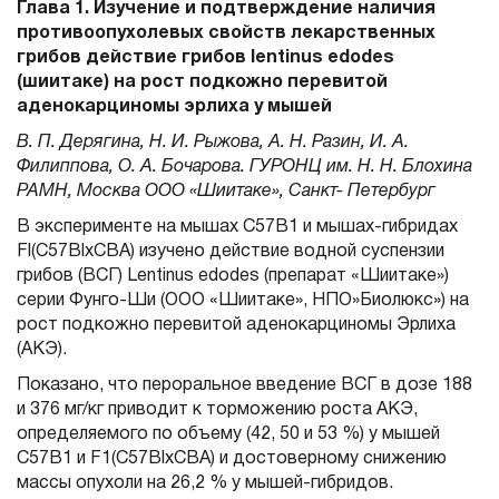
Глава 1. Изучение и подтверждение наличия
противоопухолевых свойств лекарственных
грибов действие грибов lentinus edodes
(шиитаке) на рост подкожно перевитой
аденокарциномы эрлиха у мышей
В. П. Дерягина, H. И. Рыжова, A. H. Разин, И. А.
Филиппова, О. А. Бочарова. ГУРОНЦ им. Н. Н. Блохина
РАМН, Москва ООО «Шиитаке», Санкт- Петербург
В эксперименте на мышах С57В1 и мышах-гибридах
Fl(C57BlxCBA) изуче­но действие водной суспензии
грибов (ВСГ) Lentinus edodes (препарат «Шии­таке»)
серии Фунго-Ши (ООО «Шиитаке», НПО»Биолюкс») на
рост подкожно перевитой аденокарциномы Эрлиха
(АКЭ).
Показано, что пероральное введе­ние ВСГ в дозе 188
и 376 мг/кг приводит к торможению роста АКЭ,
определяе­мого по объему (42, 50 и 53 %) у мышей
С57В1 и F1(C57BlxCBA) и достоверно­му снижению
массы опухоли на 26,2 % у мышей-гибридов.