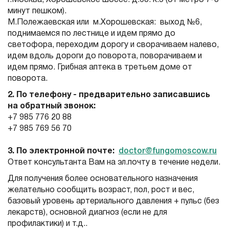
г.Москва, Хорошевское шоссе. д.68. к.5 (от метро 7-8
минут пешком).
М.Полежаевская или м.Хорошевская: выход №6,
поднимаемся по лестнице и идем прямо до
светофора, переходим дорогу и сворачиваем налево,
идем вдоль дороги до поворота, поворачиваем и
идем прямо. Грибная аптека в третьем доме от
поворота.
2. По телефону - предварительно записавшись
на обратный звонок:
+7 985 776 20 88
+7 985 769 56 70
3. По электронной почте:
doctor@fungomoscow.ru
Ответ консультанта Вам на эл.почту в течение недели.
Для получения более основательного назначения
желательно сообщить возраст, пол, рост и вес,
базовый уровень артериального давления + пульс (без
лекарств), основной диагноз (если не для
профилактики) и т.д..