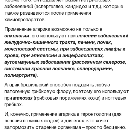
Кроме того, он подавляет развитие
грибковых
заболеваний
(аспергеллез, кандидоз и т.д.), которые
также развиваются после применения
химиопрепаратов.
Применение агарика возможно не только в
онкологии
, его используют при
лечении заболеваний
желудочно-кишечного тракта, печени, почек,
мочеполовой системы, при заболеваниях лимфы и
крови, при эпилепсии и энцефалопатиях,
аутоиммунных заболевания (рассеянном склерозе,
системной красной волчанке, склеродермии,
полиартрите).
Агарик бразильский способен подавить любую
патогенную грибковую флору, поэтому его используют
при
микозах
(грибковых поражениях кожи) и ногтевых
грибках.
И, конечно, применение агарика в геронтологии (для
лечения пожилых людей) и для всех, кто хочет
затормозить старение организма – просто бесценно.