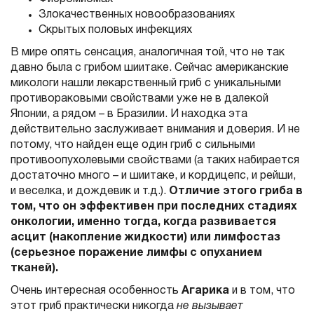
Злокачественных новообразованиях
Скрытых половых инфекциях
В мире опять сенсация, аналогичная той, что не так
давно была с грибом шиитаке. Сейчас американские
микологи нашли лекарственный гриб с уникальными
противораковыми свойствами уже не в далекой
Японии, а рядом – в Бразилии. И находка эта
действительно заслуживает внимания и доверия. И не
потому, что найден еще один гриб с сильными
противоопухолевыми свойствами (а таких набирается
достаточно много – и шиитаке, и кордицепс, и рейши,
и веселка, и дождевик и т.д.).
Отличие этого гриба в
том, что он эффективен при последних стадиях
онкологии, именно тогда, когда развивается
асцит (накопление жидкости) или лимфостаз
(серьезное поражение лимфы с опуханием
тканей).
Очень интересная особенность
Агарика
и в том, что
этот гриб практически никогда
не вызывает